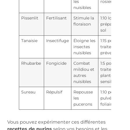
les
rosiers
nuisibles
Pissenlit
Fertilisant
Stimule la
1:10 lors de la
floraison
préparation d
sol
Tanaisie
Insectifuge
Éloigne les
1:15 pour les
insectes
traitements
nuisibles
préventifs
Rhubarbe
Fongicide
Combat
1:5 pour
mildiou et
traitement de
autres
plantes
nuisibles
sensibles
Sureau
Répulsif
Repousse
1:10 pour les
les
pulvérisations
pucerons
foliaires
Vous pouvez expérimenter ces différentes
recettes de purins
selon vos besoins et les