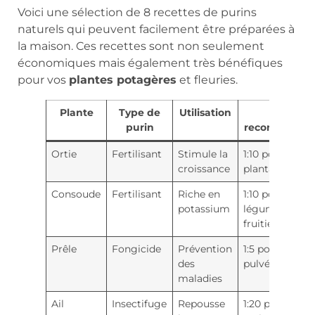
Voici une sélection de 8 recettes de purins
naturels qui peuvent facilement être préparées à
la maison. Ces recettes sont non seulement
économiques mais également très bénéfiques
pour vos
plantes potagères
et fleuries.
Plante
Type de
Utilisation
Doses
purin
recommandé
Ortie
Fertilisant
Stimule la
1:10 pour les
croissance
plantations
Consoude
Fertilisant
Riche en
1:10 pour les
potassium
légumes
fruitiers
Prêle
Fongicide
Prévention
1:5 pour
des
pulvérisations
maladies
Ail
Insectifuge
Repousse
1:20 pour les