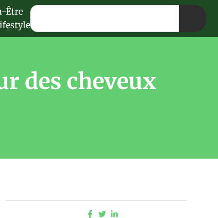
n-Être
ifestyle
our des cheveux