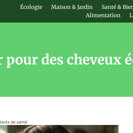
Écologie
Maison & Jardin
Santé & Bie
Alimentation
L
or pour des cheveux é
tants de santé