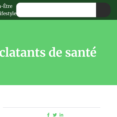
n-Être
ifestyle
clatants de santé