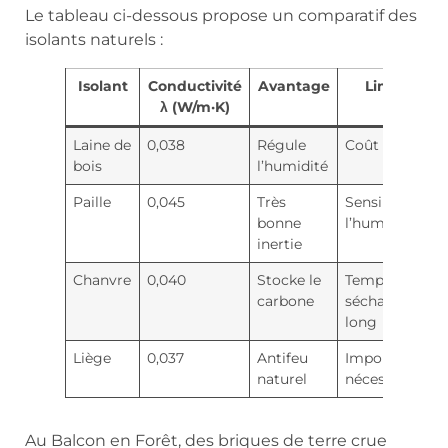
Le tableau ci-dessous propose un comparatif des
isolants naturels :
Isolant
Conductivité
Avantage
Limite
λ (W/m·K)
Laine de
0,038
Régule
Coût élevé
bois
l’humidité
Paille
0,045
Très
Sensible à
bonne
l’humidité
inertie
Chanvre
0,040
Stocke le
Temps de
carbone
séchage
long
Liège
0,037
Antifeu
Importation
naturel
nécessaire
Au Balcon en Forêt, des briques de terre crue