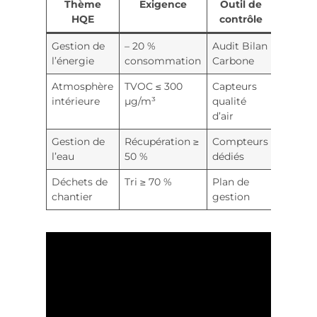
Thème
Exigence
Outil de
HQE
contrôle
Gestion de
– 20 %
Audit Bilan
l’énergie
consommation
Carbone
Atmosphère
TVOC ≤ 300
Capteurs
intérieure
µg/m³
qualité
d’air
Gestion de
Récupération ≥
Compteurs
l’eau
50 %
dédiés
Déchets de
Tri ≥ 70 %
Plan de
chantier
gestion