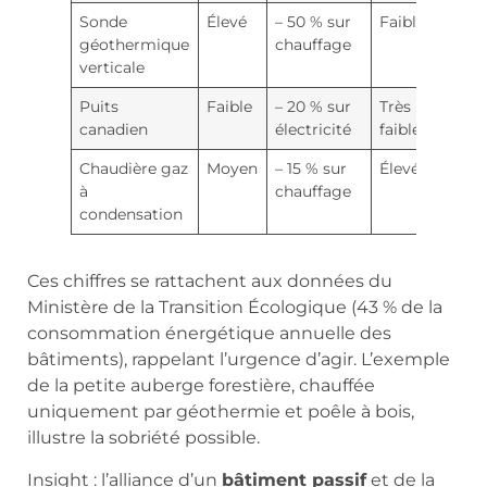
Sonde
Élevé
– 50 % sur
Faibles
géothermique
chauffage
verticale
Puits
Faible
– 20 % sur
Très
canadien
électricité
faibles
Chaudière gaz
Moyen
– 15 % sur
Élevées
à
chauffage
condensation
Ces chiffres se rattachent aux données du
Ministère de la Transition Écologique (43 % de la
consommation énergétique annuelle des
bâtiments), rappelant l’urgence d’agir. L’exemple
de la petite auberge forestière, chauffée
uniquement par géothermie et poêle à bois,
illustre la sobriété possible.
Insight : l’alliance d’un
bâtiment passif
et de la