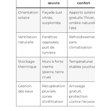
œuvre
confort
Orientation
Façade sud
Apports solaires
solaire
vitrée,
gratuits l’hiver,
surplombs
ombre naturelle
l’été
Ventilation
Fenêtres
Refroidissement
naturelle
opposées,
sans
puit de
climatisation
lumière
Stockage
Murs à forte
Températures
thermique
inertie
stables jour/nuit
(pierre, terre
crue)
Gestion
Récupération
Arrosage
des eaux
pluviale,
gratuit,
zones
protection
d’infiltration
contre l’érosion