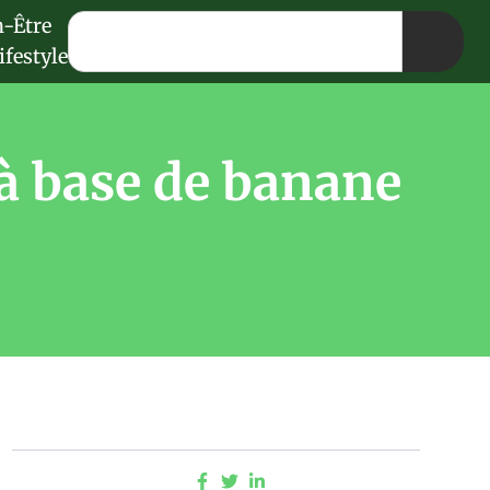
n-Être
ifestyle
 à base de banane