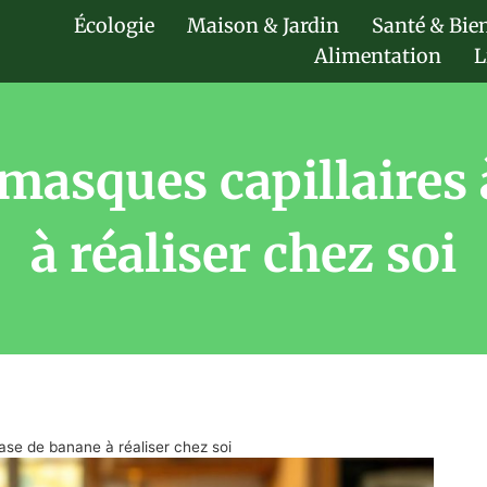
Écologie
Maison & Jardin
Santé & Bie
Alimentation
L
 masques capillaires
à réaliser chez soi
ase de banane à réaliser chez soi