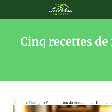
Cinq recettes de
Accueil
»
Écologie
»
Cinq recettes de masques capillaires à b