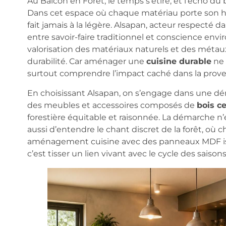
Au Balcon en Forêt, le temps s’étire, et l’écho d
Dans cet espace où chaque matériau porte son his
fait jamais à la légère. Alsapan, acteur respecté 
entre savoir-faire traditionnel et conscience envi
valorisation des matériaux naturels et des métau
durabilité. Car aménager une
cuisine durable
ne s
surtout comprendre l’impact caché dans la proven
En choisissant Alsapan, on s’engage dans une dém
des meubles et accessoires composés de
bois c
forestière équitable et raisonnée. La démarche n’
aussi d’entendre le chant discret de la forêt, où 
aménagement cuisine avec des panneaux MDF issu
c’est tisser un lien vivant avec le cycle des saison