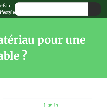
n-Être
ifestyle
atériau pour une
able ?