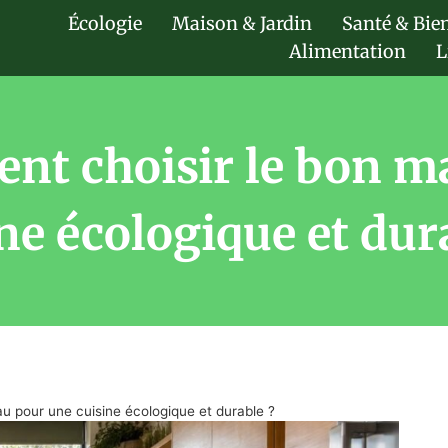
Écologie
Maison & Jardin
Santé & Bie
Alimentation
L
nt choisir le bon m
ne écologique et dur
u pour une cuisine écologique et durable ?