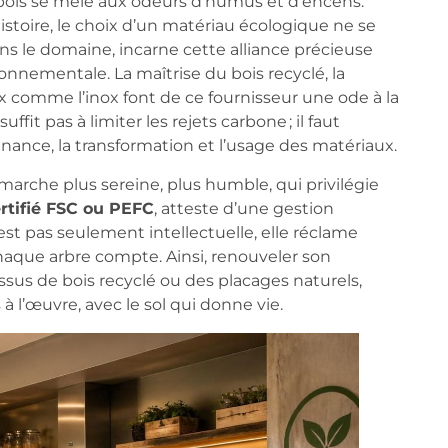
u bois se mêle aux odeurs d’humus et d’encens.
toire, le choix d’un matériau écologique ne se
dans le domaine, incarne cette alliance précieuse
ronnementale. La maîtrise du bois recyclé, la
x comme l’inox font de ce fournisseur une ode à la
uffit pas à limiter les rejets carbone ; il faut
ance, la transformation et l’usage des matériaux.
arche plus sereine, plus humble, qui privilégie
ertifié FSC ou PEFC
, atteste d’une gestion
est pas seulement intellectuelle, elle réclame
chaque arbre compte. Ainsi, renouveler son
s de bois recyclé ou des placages naturels,
s à l’œuvre, avec le sol qui donne vie.