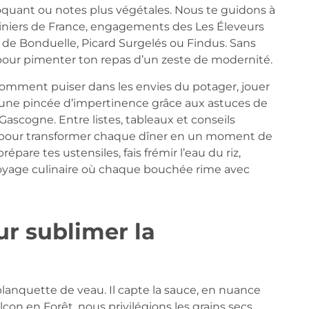
roquant ou notes plus végétales. Nous te guidons à
isiniers de France, engagements des Les Éleveurs
 de Bonduelle, Picard Surgelés ou Findus. Sans
 pour pimenter ton repas d’un zeste de modernité.
i comment puiser dans les envies du potager, jouer
r une pincée d’impertinence grâce aux astuces de
ascogne. Entre listes, tableaux et conseils
t pour transformer chaque dîner en un moment de
répare tes ustensiles, fais frémir l’eau du riz,
voyage culinaire où chaque bouchée rime avec
ur sublimer la
blanquette de veau. Il capte la sauce, en nuance
on en Forêt, nous privilégions les grains secs,