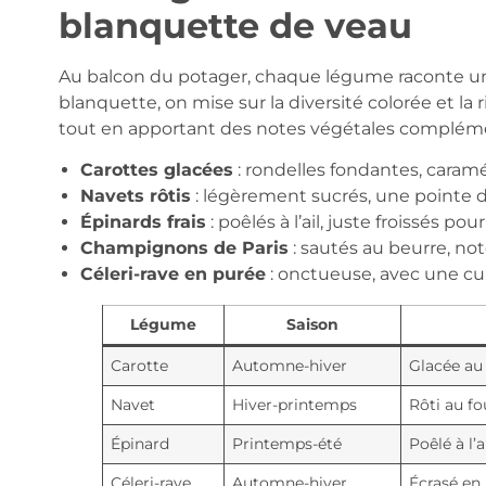
blanquette de veau
Au balcon du potager, chaque légume raconte une 
blanquette, on mise sur la diversité colorée et la 
tout en apportant des notes végétales compléme
Carottes glacées
: rondelles fondantes, caramé
Navets rôtis
: légèrement sucrés, une pointe 
Épinards frais
: poêlés à l’ail, juste froissés po
Champignons de Paris
: sautés au beurre, not
Céleri-rave en purée
: onctueuse, avec une cuil
Légume
Saison
Carotte
Automne-hiver
Glacée au
Navet
Hiver-printemps
Rôti au f
Épinard
Printemps-été
Poêlé à l’
Céleri-rave
Automne-hiver
Écrasé en