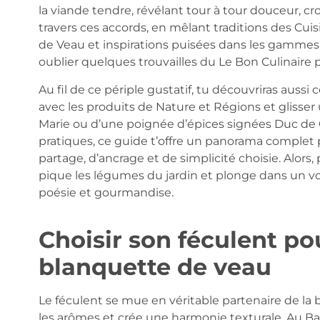
la viande tendre, révélant tour à tour douceur, c
travers ces accords, en mêlant traditions des Cu
de Veau et inspirations puisées dans les gammes
oublier quelques trouvailles du Le Bon Culinaire
Au fil de ce périple gustatif, tu découvriras auss
avec les produits de Nature et Régions et glisse
Marie ou d’une poignée d’épices signées Duc de G
pratiques, ce guide t’offre un panorama comple
partage, d’ancrage et de simplicité choisie. Alors, p
pique les légumes du jardin et plonge dans un 
poésie et gourmandise.
Choisir son féculent po
blanquette de veau
Le féculent se mue en véritable partenaire de la 
les arômes et crée une harmonie texturale. Au Balc