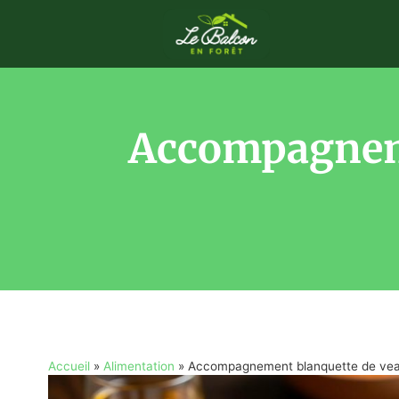
Accompagneme
Accueil
»
Alimentation
»
Accompagnement blanquette de veau