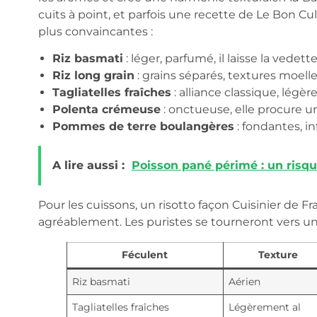
cuits à point, et parfois une recette de Le Bon Culin
plus convaincantes :
Riz basmati
: léger, parfumé, il laisse la vedette
Riz long grain
: grains séparés, textures moell
Tagliatelles fraîches
: alliance classique, légè
Polenta crémeuse
: onctueuse, elle procure u
Pommes de terre boulangères
: fondantes, i
A lire aussi :
Poisson pané périmé : un risqu
Pour les cuissons, un risotto façon Cuisinier de 
agréablement. Les puristes se tourneront vers un r
Féculent
Texture
Riz basmati
Aérien
Tagliatelles fraîches
Légèrement al