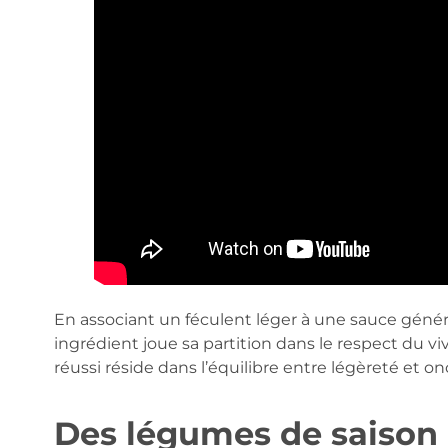
En associant un féculent léger à une sauce géné
ingrédient joue sa partition dans le respect du v
réussi réside dans l’équilibre entre légèreté et on
Des légumes de saison