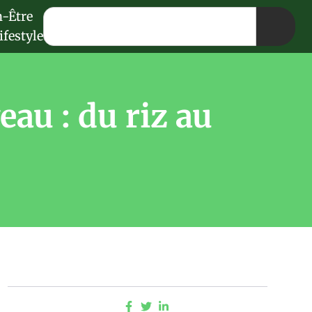
n-Être
ifestyle
u : du riz au