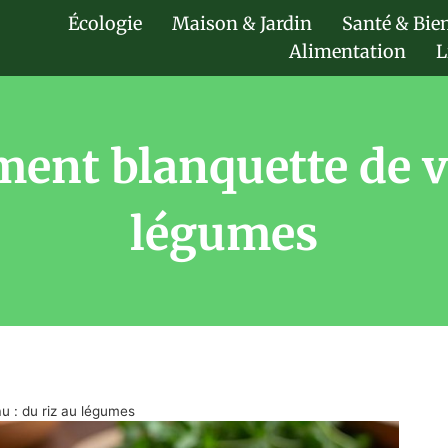
Écologie
Maison & Jardin
Santé & Bie
Alimentation
L
nt blanquette de vea
légumes
 : du riz au légumes