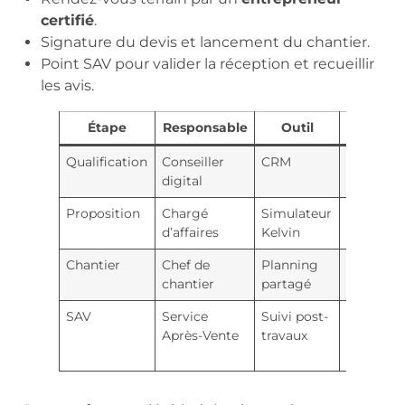
certifié
.
Signature du devis et lancement du chantier.
Point SAV pour valider la réception et recueillir
les avis.
Étape
Responsable
Outil
Objectif
Qualification
Conseiller
CRM
Filtrer et
digital
prioriser
Proposition
Chargé
Simulateur
Scénario
d’affaires
Kelvin
clairs
Chantier
Chef de
Planning
Respect
chantier
partagé
des délai
SAV
Service
Suivi post-
Recueil
Après-Vente
travaux
des
retours