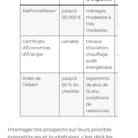
MaPrimeRénov’
jusqu’à
ménages
Détails s
20 000 €
modestes à
les aides
très
publique
modestes
Certificats
variable
travaux
Techniqu
d’Économies
d’isolation,
d’isolatio
d’Énergie
chauffage,
performa
audit
énergétique
Aides de
jusqu’à
logements
Étude sur
l’ANAH
50 % du
de plus de
marché
chantier
15 ans,
conditions
de
ressources
Interroger tes prospects sur leurs priorités
énergétiques et budgétaires, c’est déjà les