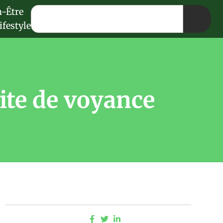
n-Être
ifestyle
site de voyance