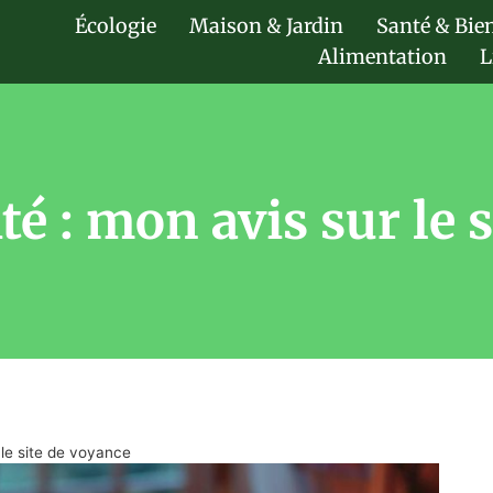
Écologie
Maison & Jardin
Santé & Bie
Alimentation
L
é : mon avis sur le 
 le site de voyance