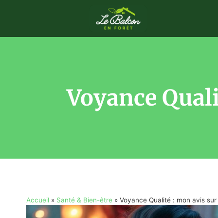
Voyance Qualit
Accueil
»
Santé & Bien-être
»
Voyance Qualité : mon avis sur