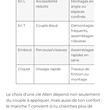
En L
Accessibilité
Montages en
réduite
angle ou
espaces
confinés
En T
Couple élevé
Démontages
fréquents,
assemblages
robustes
Embout
Perceuse/visseuse
Assemblages
rapides en
série
Cliquet
Vissage rapide
Travaux de
finition ou
montage
Le choix d’une clé Allen dépend non seulement
du couple à appliquer, mais aussi de ton confort :
le manche T convient si tu cherches plus de