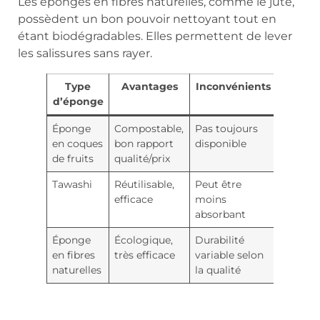
Les éponges en fibres naturelles, comme le jute,
possèdent un bon pouvoir nettoyant tout en
étant biodégradables. Elles permettent de lever
les salissures sans rayer.
Type
Avantages
Inconvénients
d’éponge
Éponge
Compostable,
Pas toujours
en coques
bon rapport
disponible
de fruits
qualité/prix
Tawashi
Réutilisable,
Peut être
efficace
moins
absorbant
Éponge
Écologique,
Durabilité
en fibres
très efficace
variable selon
naturelles
la qualité