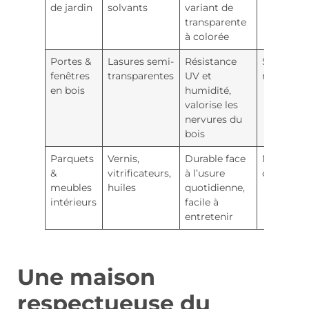
de jardin
solvants
variant de
transparente
à colorée
Portes &
Lasures semi-
Résistance
Satiné ou
fenêtres
transparentes
UV et
mat
en bois
humidité,
valorise les
nervures du
bois
Parquets
Vernis,
Durable face
Mat, sati
&
vitrificateurs,
à l’usure
ou brillan
meubles
huiles
quotidienne,
intérieurs
facile à
entretenir
Une maison
respectueuse du