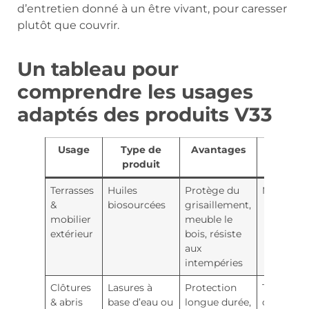
d’entretien donné à un être vivant, pour caresser
plutôt que couvrir.
Un tableau pour
comprendre les usages
adaptés des produits V33
Usage
Type de
Avantages
Finitio
produit
Terrasses
Huiles
Protège du
Mat natur
&
biosourcées
grisaillement,
mobilier
meuble le
extérieur
bois, résiste
aux
intempéries
Clôtures
Lasures à
Protection
Transpar
& abris
base d’eau ou
longue durée,
ou opaqu