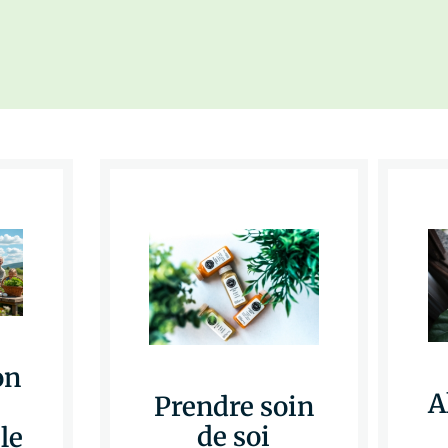
on
A
Prendre soin
de soi
le