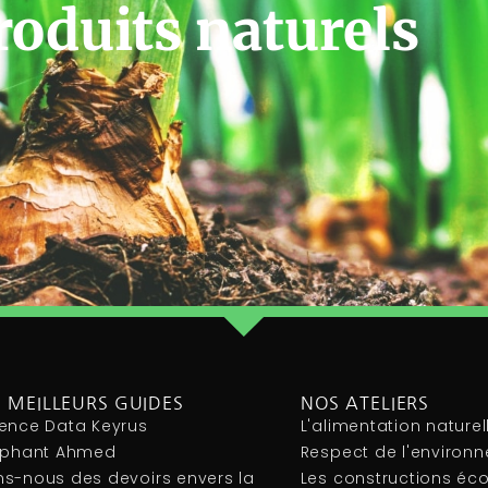
roduits naturels
 MEILLEURS GUIDES
NOS ATELIERS
ence Data Keyrus
L'alimentation naturel
léphant Ahmed
Respect de l'environ
s-nous des devoirs envers la
Les constructions éc