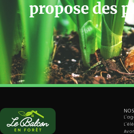
propose des p
NOS
L'ag
L'é
Avon