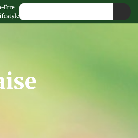
n-Être
ifestyle
aise