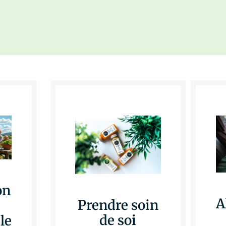
on
A
Prendre soin
de soi
le