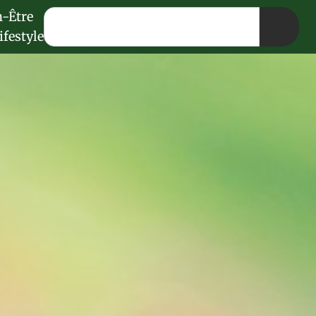
n-Être
ifestyle