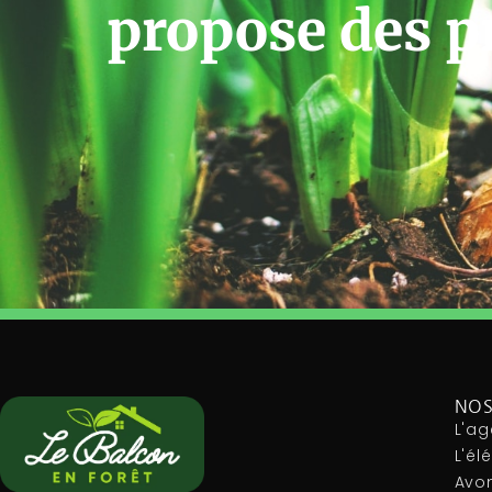
propose des p
NOS
L'ag
L'é
Avon