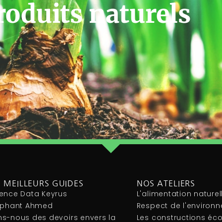
roduits naturels
 MEILLEURS GUIDES
NOS ATELIERS
ence Data Keyrus
L'alimentation naturel
léphant Ahmed
Respect de l'environ
s-nous des devoirs envers la
Les constructions éc