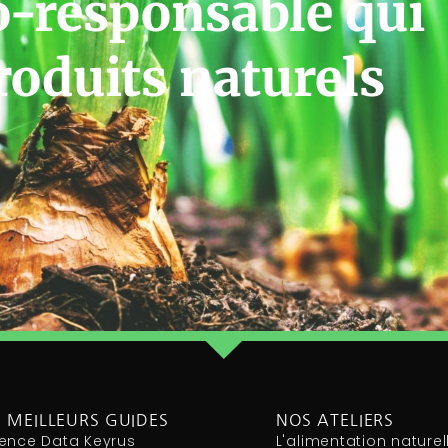
o-responsable qui
roduits naturels
 MEILLEURS GUIDES
NOS ATELIERS
ence Data Keyrus
L'alimentation naturel