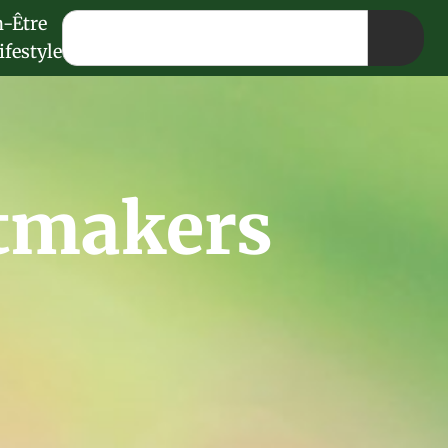
n-Être
ifestyle
tmakers