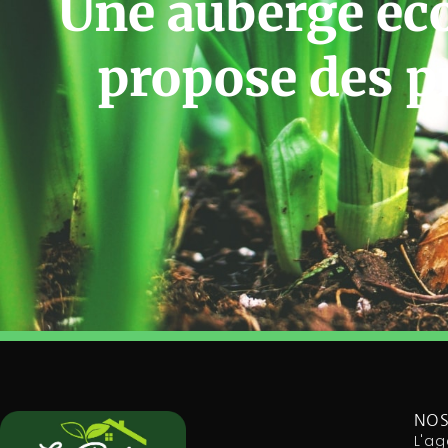
Une auberge éc
propose des p
NOS
L'ag