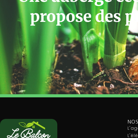
propose des p
NOS
L'ag
L'é