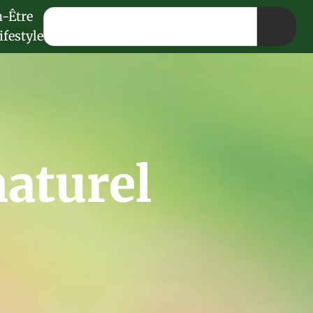
n-Être
ifestyle
aturel