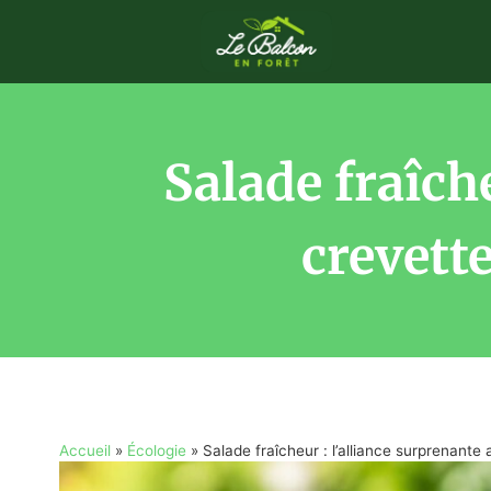
Salade fraîche
crevett
Accueil
»
Écologie
»
Salade fraîcheur : l’alliance surprenant