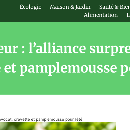
Écologie
Maison & Jardin
Santé & Bie
Alimentation
L
ur : l’alliance surp
e et pamplemousse po
e avocat, crevette et pamplemousse pour l’été