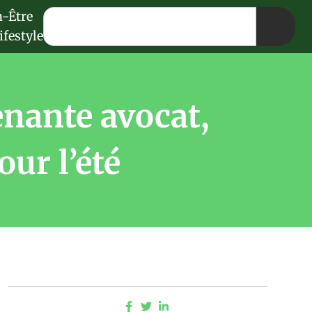
n-Être
ifestyle
renante avocat,
ur l’été