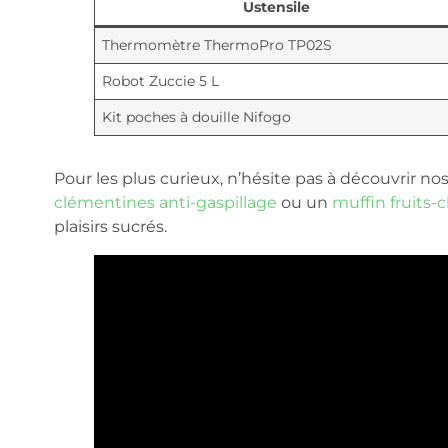
Ustensile
Thermomètre ThermoPro TP02S
Robot Zuccie 5 L
Kit poches à douille Nifogo
Pour les plus curieux, n’hésite pas à découvrir n
clémentines anti-gaspillage
ou un
muffin fruits-
plaisirs sucrés.