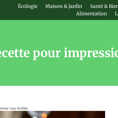
Écologie
Maison & Jardin
Santé & Bie
Alimentation
L
ecette pour impressi
onner vos invités