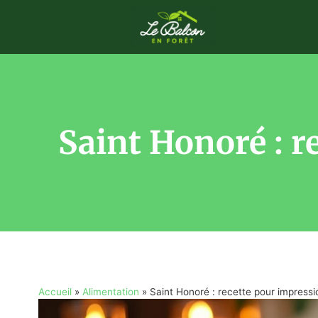
Saint Honoré : r
Accueil
»
Alimentation
»
Saint Honoré : recette pour impressi