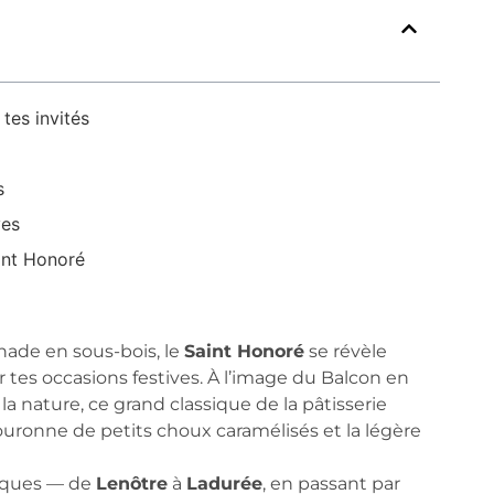
tes invités
s
ves
int Honoré
ade en sous-bois, le
Saint Honoré
se révèle
tes occasions festives. À l’image du Balcon en
a nature, ce grand classique de la pâtisserie
couronne de petits choux caramélisés et la légère
iques — de
Lenôtre
à
Ladurée
, en passant par