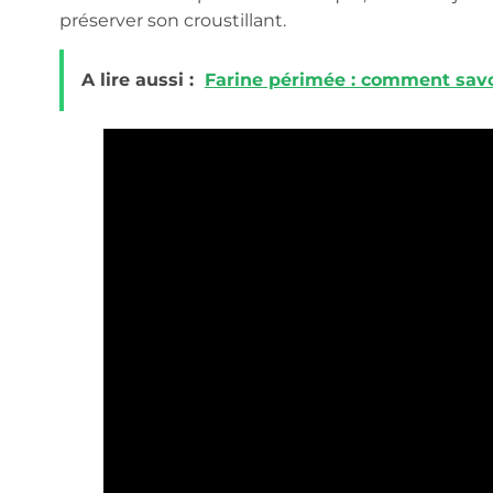
préserver son croustillant.
A lire aussi :
Farine périmée : comment savoi