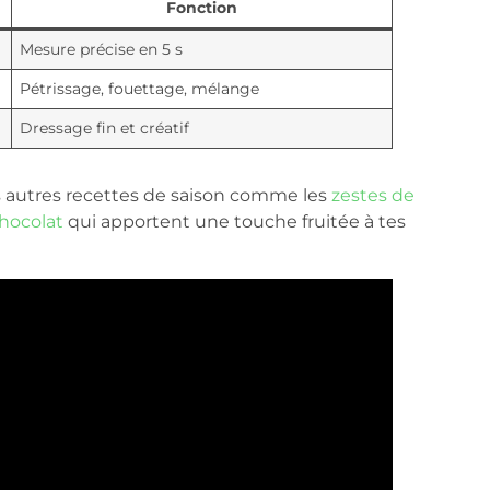
Fonction
Mesure précise en 5 s
Pétrissage, fouettage, mélange
Dressage fin et créatif
os autres recettes de saison comme les
zestes de
chocolat
qui apportent une touche fruitée à tes