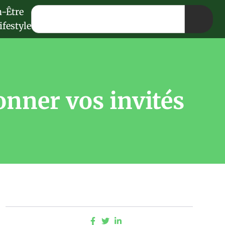
n-Être
ifestyle
onner vos invités