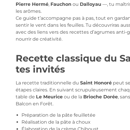
Pierre Hermé
,
Fauchon
ou
Dalloyau
—, tu maîtris
les arômes.
Ce guide t’accompagne pas à pas, tout en gardant 
sentir le vent dans les feuilles. Tu découvriras a
avec des liens vers des recettes d’agrumes anti-g
nourrir de créativité.
Recette classique du S
tes invités
La recette traditionnelle du
Saint Honoré
peut se
étapes claires. En suivant scrupuleusement chaq
table de
Le Meurice
ou de la
Brioche Dorée
, san
Balcon en Forêt.
Préparation de la pâte feuilletée
Réalisation de la pâte à choux
Élaboration de la crème Chiboust