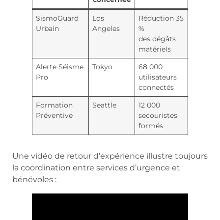
SismoGuard
Los
Réduction 35
Urbain
Angeles
%
des dégâts
matériels
Alerte Séisme
Tokyo
68 000
Pro
utilisateurs
connectés
Formation
Seattle
12 000
Préventive
secouristes
formés
Une vidéo de retour d’expérience illustre toujours
la coordination entre services d’urgence et
bénévoles :