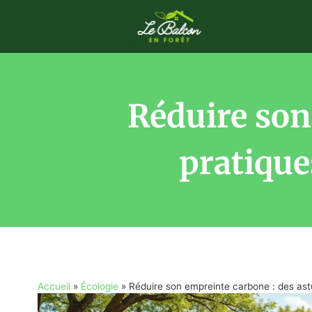
Réduire son
pratique
Accueil
»
Écologie
»
Réduire son empreinte carbone : des astu