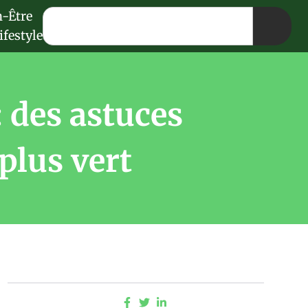
n-Être
ifestyle
 des astuces
plus vert