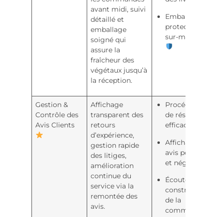
avant midi, suivi
Emballage
détaillé et
protecteur
emballage
sur-mesure
soigné qui
assure la
fraîcheur des
végétaux jusqu’à
la réception.
Gestion &
Affichage
Procédures
Contrôle des
transparent des
de résolution
Avis Clients
retours
efficaces
d’expérience,
Affichage des
gestion rapide
avis positifs
des litiges,
et négatifs
amélioration
continue du
Écoute
service via la
constructive
remontée des
de la
avis.
communauté