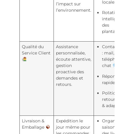
locales
l’impact sur
l’environnement.
Rotation
intelligente
des
plantations
Qualité du
Assistance
Contact facile
Service Client
personnalisée,
: mail,
écoute attentive,
téléphone,
gestion
chat
proactive des
Réponses
demandes et
rapides
retours.
Politique de
retour claire
& adaptée
Livraison &
Expédition le
Organisation
Emballage
jour même pour
saisonnière
les commandes
des livraisons