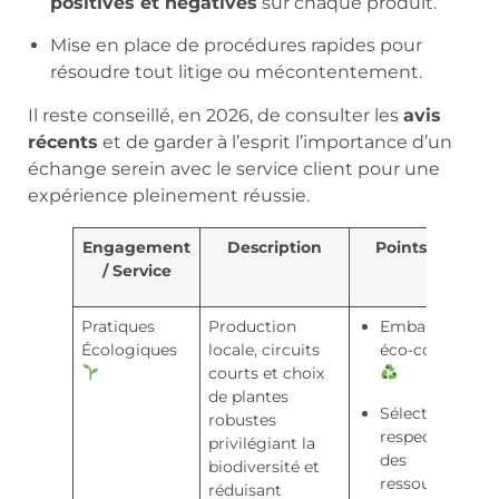
positives et négatives
sur chaque produit.
Mise en place de procédures rapides pour
résoudre tout litige ou mécontentement.
Il reste conseillé, en 2026, de consulter les
avis
récents
et de garder à l’esprit l’importance d’un
échange serein avec le service client pour une
expérience pleinement réussie.
Engagement
Description
Points Forts
/ Service
Pratiques
Production
Emballages
Écologiques
locale, circuits
éco-conçus
courts et choix
de plantes
Sélection
robustes
respectueuse
privilégiant la
des
biodiversité et
ressources
réduisant