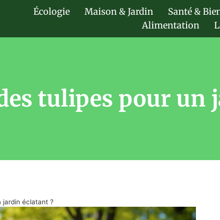
Écologie
Maison & Jardin
Santé & Bie
Alimentation
L
es tulipes pour un j
 jardin éclatant ?