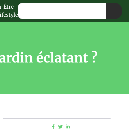
n-Être
ifestyle
ardin éclatant ?