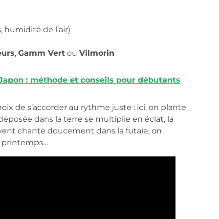
 humidité de l’air)
eurs
,
Gamm Vert
ou
Vilmorin
 Japon : méthode et conseils pour débutants
hoix de s’accorder au rythme juste : ici, on plante
posée dans la terre se multiplie en éclat, la
e vent chante doucement dans la futaie, on
u printemps…