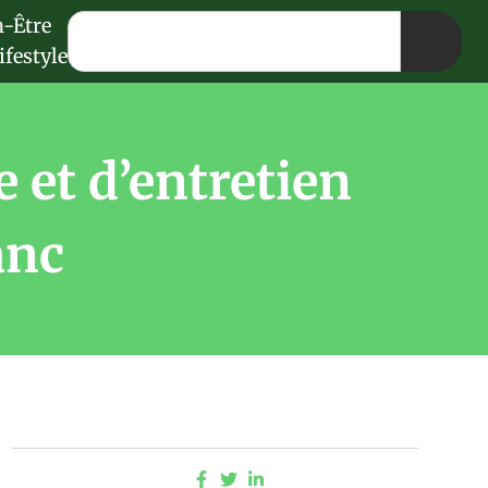
n-Être
ifestyle
 et d’entretien
anc