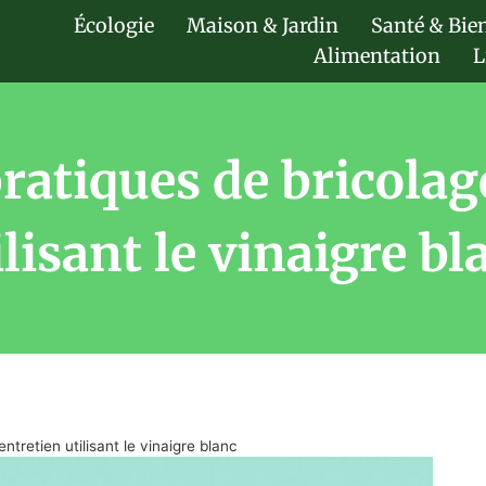
Écologie
Maison & Jardin
Santé & Bie
Alimentation
L
ratiques de bricolage
ilisant le vinaigre bl
ntretien utilisant le vinaigre blanc