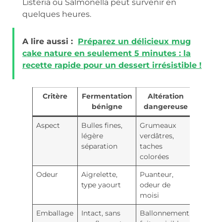
Listeria ou Salmonella peut survenir en
quelques heures.
A lire aussi :
Préparez un délicieux mug
cake nature en seulement 5 minutes : la
recette rapide pour un dessert irrésistible !
Critère
Fermentation
Altération
bénigne
dangereuse
Aspect
Bulles fines,
Grumeaux
légère
verdâtres,
séparation
taches
colorées
Odeur
Aigrelette,
Puanteur,
type yaourt
odeur de
moisi
Emballage
Intact, sans
Ballonnement,