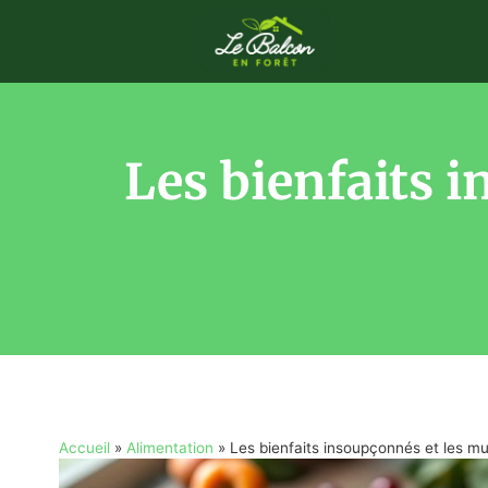
Les bienfaits 
Accueil
»
Alimentation
»
Les bienfaits insoupçonnés et les mu