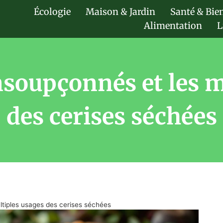
Écologie
Maison & Jardin
Santé & Bie
Alimentation
L
insoupçonnés et les m
des cerises séchées
ltiples usages des cerises séchées