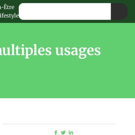
n-Être
ifestyle
ultiples usages