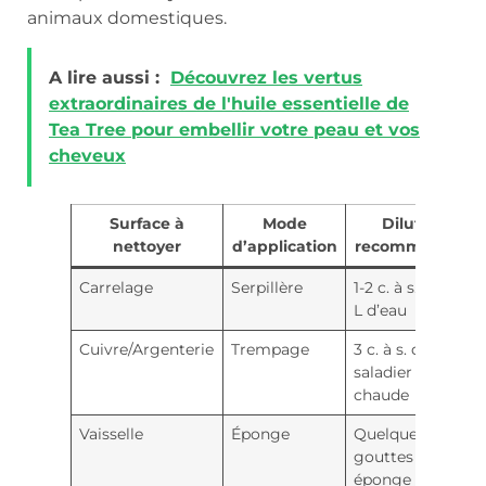
animaux domestiques.
A lire aussi :
Découvrez les vertus
extraordinaires de l'huile essentielle de
Tea Tree pour embellir votre peau et vos
cheveux
Surface à
Mode
Dilution
nettoyer
d’application
recommandée
Carrelage
Serpillère
1-2 c. à s. pour 5
L d’eau
Cuivre/Argenterie
Trempage
3 c. à s. dans un
saladier d’eau
chaude
Vaisselle
Éponge
Quelques
gouttes sur
éponge