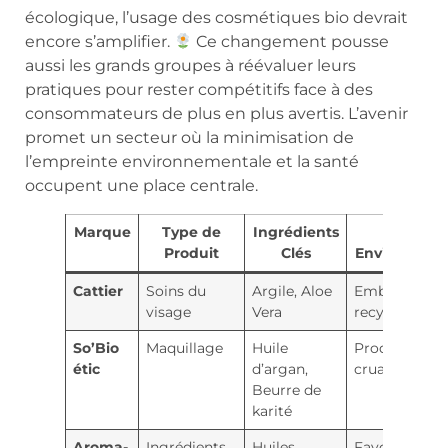
écologique, l’usage des cosmétiques bio devrait
encore s’amplifier.
Ce changement pousse
aussi les grands groupes à réévaluer leurs
pratiques pour rester compétitifs face à des
consommateurs de plus en plus avertis. L’avenir
promet un secteur où la minimisation de
l’empreinte environnementale et la santé
occupent une place centrale.
Marque
Type de
Ingrédients
Impact
Produit
Clés
Environnem
Cattier
Soins du
Argile, Aloe
Emballages
visage
Vera
recyclables
So’Bio
Maquillage
Huile
Produits san
étic
d’argan,
cruauté
Beurre de
karité
Aroma-
Ingrédients
Huiles
Favorise le D