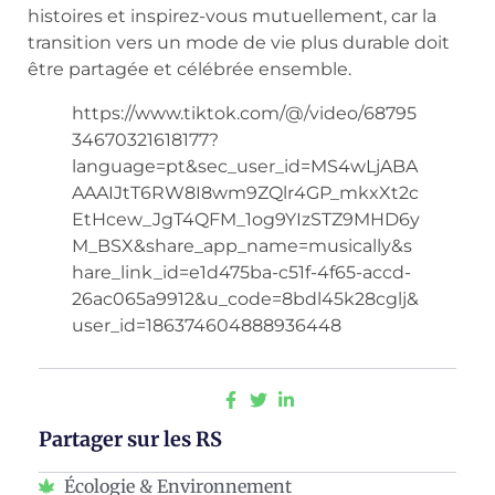
histoires et inspirez-vous mutuellement, car la
transition vers un mode de vie plus durable doit
être partagée et célébrée ensemble.
https://www.tiktok.com/@/video/68795
34670321618177?
language=pt&sec_user_id=MS4wLjABA
AAAIJtT6RW8I8wm9ZQlr4GP_mkxXt2c
EtHcew_JgT4QFM_1og9YIzSTZ9MHD6y
M_BSX&share_app_name=musically&s
hare_link_id=e1d475ba-c51f-4f65-accd-
26ac065a9912&u_code=8bdl45k28cglj&
user_id=186374604888936448
Partager sur les RS
Écologie & Environnement