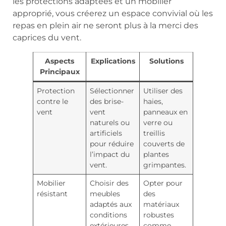
les protections adaptées et un mobilier
approprié, vous créerez un espace convivial où les
repas en plein air ne seront plus à la merci des
caprices du vent.
Aspects
Explications
Solutions
Principaux
Protection
Sélectionner
Utiliser des
contre le
des brise-
haies,
vent
vent
panneaux en
naturels ou
verre ou
artificiels
treillis
pour réduire
couverts de
l’impact du
plantes
vent.
grimpantes.
Mobilier
Choisir des
Opter pour
résistant
meubles
des
adaptés aux
matériaux
conditions
robustes
extérieures
comme