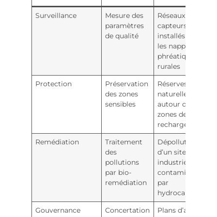
Surveillance
Mesure des
Réseaux de
paramètres
capteurs
de qualité
installés dans
les nappes
phréatiques
rurales
Protection
Préservation
Réserves
des zones
naturelles
sensibles
autour des
zones de
recharge
Remédiation
Traitement
Dépollution
des
d’un site
pollutions
industriel
par bio-
contaminé
remédiation
par
hydrocarbures
Gouvernance
Concertation
Plans d’action