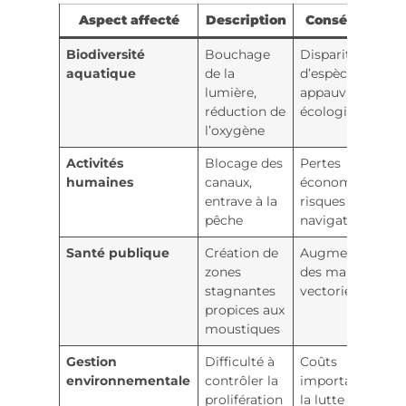
Aspect affecté
Description
Conséquences
Biodiversité
Bouchage
Disparition
aquatique
de la
d’espèces,
lumière,
appauvrissemen
réduction de
écologique
l’oxygène
Activités
Blocage des
Pertes
humaines
canaux,
économiques,
entrave à la
risques dans la
pêche
navigation
Santé publique
Création de
Augmentation
zones
des maladies
stagnantes
vectorielles
propices aux
moustiques
Gestion
Difficulté à
Coûts
environnementale
contrôler la
importants pour
prolifération
la lutte contre