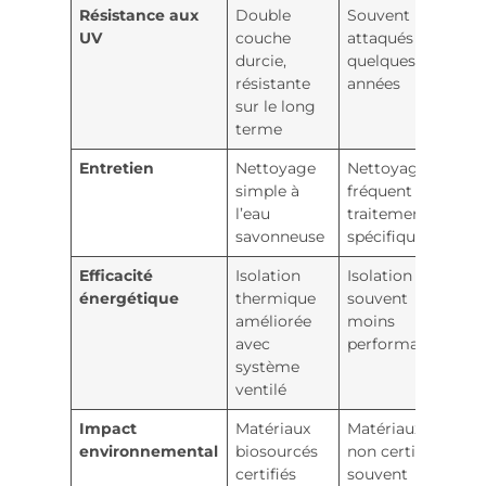
Résistance aux
Double
Souvent
UV
couche
attaqués en
durcie,
quelques
résistante
années
sur le long
terme
Entretien
Nettoyage
Nettoyage
simple à
fréquent et
l’eau
traitements
savonneuse
spécifiques
Efficacité
Isolation
Isolation
énergétique
thermique
souvent
améliorée
moins
avec
performante
système
ventilé
Impact
Matériaux
Matériaux
environnemental
biosourcés
non certifiés,
certifiés
souvent