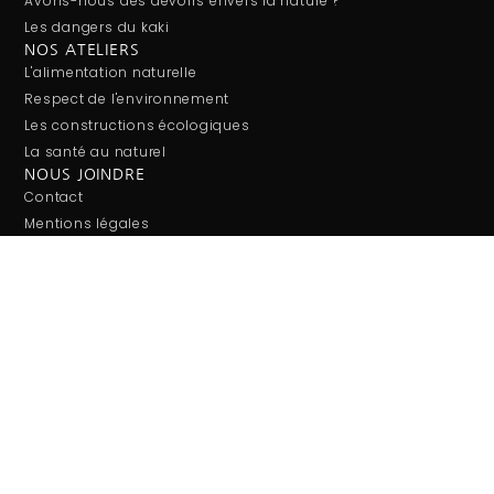
Avons-nous des devoirs envers la nature ?
Les dangers du kaki
NOS ATELIERS
L'alimentation naturelle
Respect de l'environnement
Les constructions écologiques
La santé au naturel
NOUS JOINDRE
Contact
Mentions légales