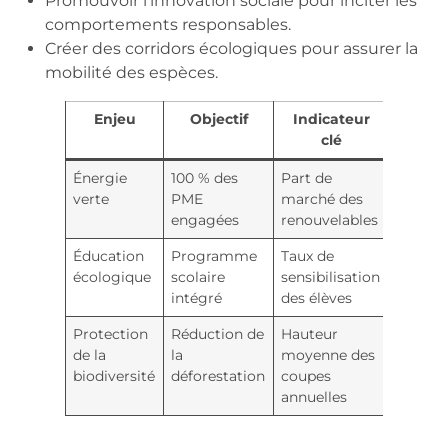
Promouvoir l’innovation sociale pour inciter les
comportements responsables.
Créer des corridors écologiques pour assurer la
mobilité des espèces.
Enjeu
Objectif
Indicateur
clé
Énergie
100 % des
Part de
verte
PME
marché des
engagées
renouvelables
Éducation
Programme
Taux de
écologique
scolaire
sensibilisation
intégré
des élèves
Protection
Réduction de
Hauteur
de la
la
moyenne des
biodiversité
déforestation
coupes
annuelles