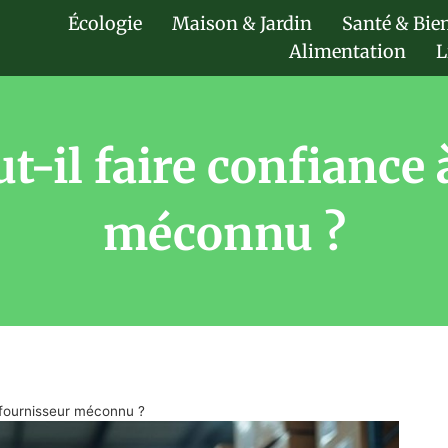
Écologie
Maison & Jardin
Santé & Bie
Alimentation
L
ut-il faire confiance
méconnu ?
e fournisseur méconnu ?