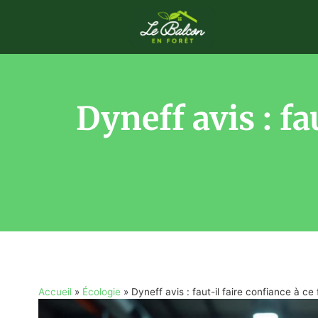
Dyneff avis : fa
Accueil
»
Écologie
»
Dyneff avis : faut-il faire confiance à c