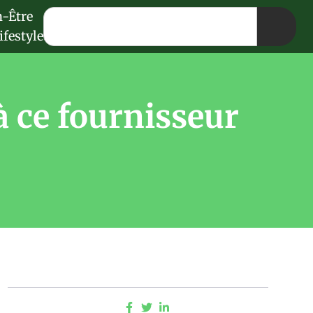
n-Être
ifestyle
 à ce fournisseur