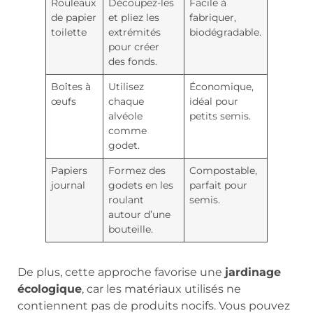
Rouleaux
Découpez-les
Facile à
de papier
et pliez les
fabriquer,
toilette
extrémités
biodégradable.
pour créer
des fonds.
Boîtes à
Utilisez
Économique,
œufs
chaque
idéal pour
alvéole
petits semis.
comme
godet.
Papiers
Formez des
Compostable,
journal
godets en les
parfait pour
roulant
semis.
autour d’une
bouteille.
De plus, cette approche favorise une
jardinage
écologique
, car les matériaux utilisés ne
contiennent pas de produits nocifs. Vous pouvez