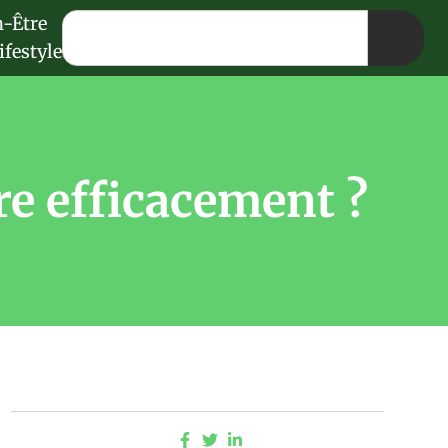
n-Être
ifestyle
re efficacement ?