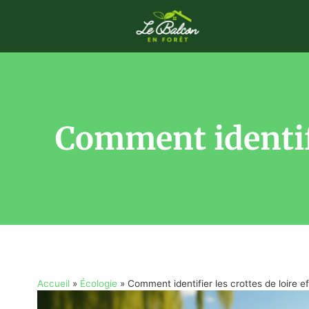
Comment identifi
Accueil
»
Écologie
»
Comment identifier les crottes de loire 