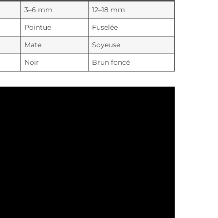
3–6 mm
12–18 mm
Pointue
Fuselée
Mate
Soyeuse
Noir
Brun foncé