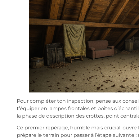
Pour compléter ton inspection, pense aux consei
t’équiper en lampes frontales et boîtes d’échantill
la phase de description des crottes, point centra
Ce premier repérage, humble mais crucial, ouvre l
prépare le terrain pour passer à l’étape suivante :