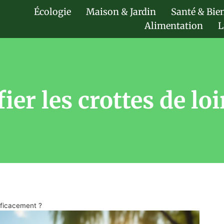
Écologie
Maison & Jardin
Santé & Bie
Alimentation
L
er les crottes de loi
efficacement ?