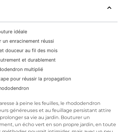
uture idéale
ur un enracinement réussi
 et douceur au fil des mois
autrement et durablement
ododendron multiplié
ape pour réussir la propagation
rhododendron
aresse à peine les feuilles, le rhododendron
urs généreuses et au feuillage persistant attire
 prolonger sa vie au jardin. Bouturer un
ement, un écho vert en son propre jardin, en toute
des méthodes pourrait intimider, mais avec un peu