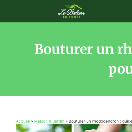
Bouturer un rh
pou
Accueil
»
Maison & Jardin
»
Bouturer un rhododendron : guide