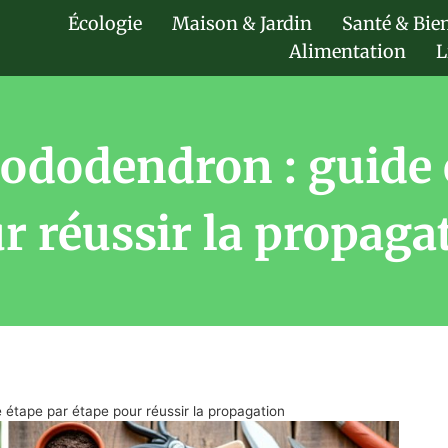
Écologie
Maison & Jardin
Santé & Bie
Alimentation
L
ododendron : guide 
r réussir la propaga
 étape par étape pour réussir la propagation