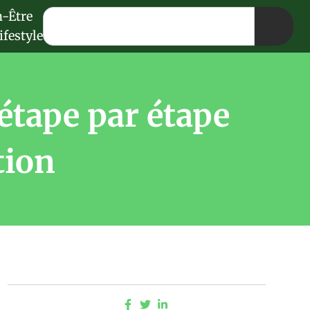
n-Être
ifestyle
étape par étape
tion