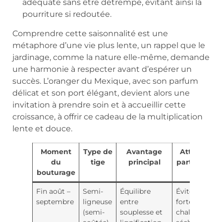
adéquate sans être détrempé, évitant ainsi la
pourriture si redoutée.
Comprendre cette saisonnalité est une
métaphore d’une vie plus lente, un rappel que le
jardinage, comme la nature elle-même, demande
une harmonie à respecter avant d’espérer un
succès. L’oranger du Mexique, avec son parfum
délicat et son port élégant, devient alors une
invitation à prendre soin et à accueillir cette
croissance, à offrir ce cadeau de la multiplication
lente et douce.
Moment
Type de
Avantage
Attention
du
tige
principal
particulière
bouturage
Fin août –
Semi-
Équilibre
Éviter les
septembre
ligneuse
entre
fortes
(semi-
souplesse et
chaleurs et