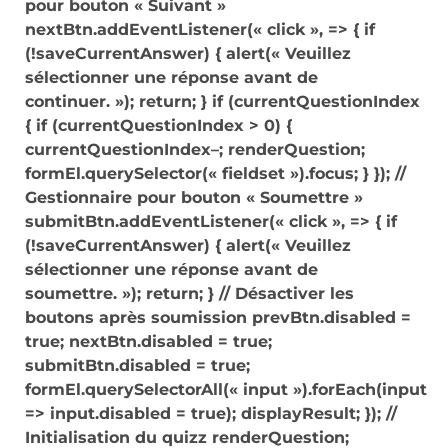
pour bouton « Suivant »
nextBtn.addEventListener(« click », => { if
(!saveCurrentAnswer) { alert(« Veuillez
sélectionner une réponse avant de
continuer. »); return; } if (currentQuestionIndex
{ if (currentQuestionIndex > 0) {
currentQuestionIndex–; renderQuestion;
formEl.querySelector(« fieldset »).focus; } }); //
Gestionnaire pour bouton « Soumettre »
submitBtn.addEventListener(« click », => { if
(!saveCurrentAnswer) { alert(« Veuillez
sélectionner une réponse avant de
soumettre. »); return; } // Désactiver les
boutons après soumission prevBtn.disabled =
true; nextBtn.disabled = true;
submitBtn.disabled = true;
formEl.querySelectorAll(« input »).forEach(input
=> input.disabled = true); displayResult; }); //
Initialisation du quizz renderQuestion;