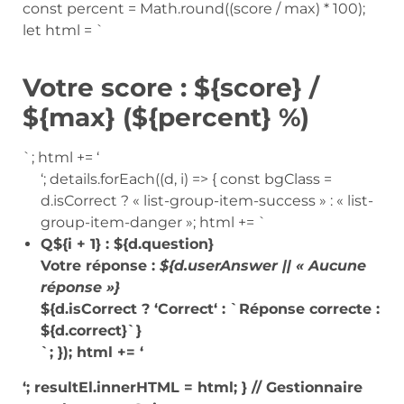
const percent = Math.round((score / max) * 100);
let html = `
Votre score : ${score} /
${max} (${percent} %)
`; html += ‘
‘; details.forEach((d, i) => { const bgClass =
d.isCorrect ? « list-group-item-success » : « list-
group-item-danger »; html += `
Q${i + 1} : ${d.question}
Votre réponse :
${d.userAnswer || « Aucune
réponse »}
${d.isCorrect ? ‘
Correct
‘ : `
Réponse correcte :
${d.correct}
`}
`; }); html += ‘
‘; resultEl.innerHTML = html; } // Gestionnaire