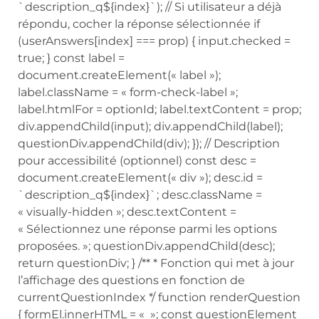
`description_q${index}`); // Si utilisateur a déjà
répondu, cocher la réponse sélectionnée if
(userAnswers[index] === prop) { input.checked =
true; } const label =
document.createElement(« label »);
label.className = « form-check-label »;
label.htmlFor = optionId; label.textContent = prop;
div.appendChild(input); div.appendChild(label);
questionDiv.appendChild(div); }); // Description
pour accessibilité (optionnel) const desc =
document.createElement(« div »); desc.id =
`description_q${index}`; desc.className =
« visually-hidden »; desc.textContent =
« Sélectionnez une réponse parmi les options
proposées. »; questionDiv.appendChild(desc);
return questionDiv; } /** * Fonction qui met à jour
l’affichage des questions en fonction de
currentQuestionIndex */ function renderQuestion
{ formEl.innerHTML = « »; const questionElement