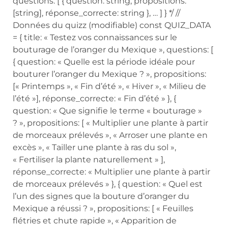
questions: [ { question: string, propositions:
[string], réponse_correcte: string }, … ] } */ //
Données du quizz (modifiable) const QUIZ_DATA
= { title: « Testez vos connaissances sur le
bouturage de l’oranger du Mexique », questions: [
{ question: « Quelle est la période idéale pour
bouturer l’oranger du Mexique ? », propositions:
[« Printemps », « Fin d’été », « Hiver », « Milieu de
l’été »], réponse_correcte: « Fin d’été » }, {
question: « Que signifie le terme « bouturage »
? », propositions: [ « Multiplier une plante à partir
de morceaux prélevés », « Arroser une plante en
excès », « Tailler une plante à ras du sol »,
« Fertiliser la plante naturellement » ],
réponse_correcte: « Multiplier une plante à partir
de morceaux prélevés » }, { question: « Quel est
l’un des signes que la bouture d’oranger du
Mexique a réussi ? », propositions: [ « Feuilles
flétries et chute rapide », « Apparition de