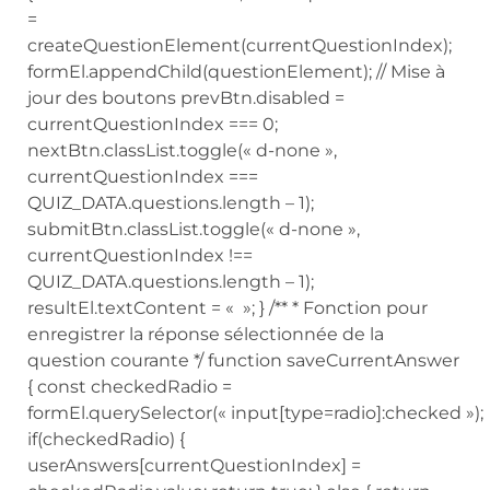
=
createQuestionElement(currentQuestionIndex);
formEl.appendChild(questionElement); // Mise à
jour des boutons prevBtn.disabled =
currentQuestionIndex === 0;
nextBtn.classList.toggle(« d-none »,
currentQuestionIndex ===
QUIZ_DATA.questions.length – 1);
submitBtn.classList.toggle(« d-none »,
currentQuestionIndex !==
QUIZ_DATA.questions.length – 1);
resultEl.textContent = « »; } /** * Fonction pour
enregistrer la réponse sélectionnée de la
question courante */ function saveCurrentAnswer
{ const checkedRadio =
formEl.querySelector(« input[type=radio]:checked »);
if(checkedRadio) {
userAnswers[currentQuestionIndex] =