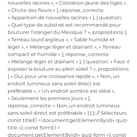
nouvelles racines », « Coloration jaune des tiges »,
« Chute des fleurs » ], réponse_correcte:
« Apparition de nouvelles racines » }, { question:
« Quel type de substrat est recommandé pour
bouturer l’oranger du Mexique ? », propositions: [
« Terreau lourd argileux », « Sable humide et
léger », « Mélange léger et drainant », « Terreau
compact et humide » ], réponse_correcte:
« Mélange léger et drainant » }, { question: « Faut-il
exposer la bouture au plein soleil ? », propositions:
[ « Oui, pour une croissance rapide », « Non, un
endroit lumineux sans soleil direct est
préférable », « Un endroit sombre est idéal »,
« Seulement les premiers jours » ],
réponse_correcte: « Non, un endroit lumineux
sans soleil direct est préférable » } ] }; // Sélecteurs
const titleEl = document.getElementById(« quiz-
title »); const formEl =
document.getElementById(« quiz-form »); const