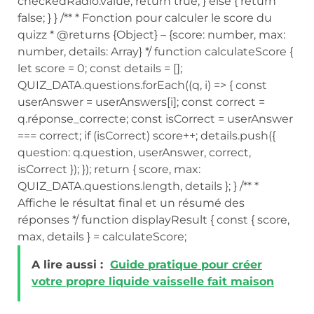
checkedRadio.value; return true; } else { return
false; } } /** * Fonction pour calculer le score du
quizz * @returns {Object} – {score: number, max:
number, details: Array} */ function calculateScore {
let score = 0; const details = [];
QUIZ_DATA.questions.forEach((q, i) => { const
userAnswer = userAnswers[i]; const correct =
q.réponse_correcte; const isCorrect = userAnswer
=== correct; if (isCorrect) score++; details.push({
question: q.question, userAnswer, correct,
isCorrect }); }); return { score, max:
QUIZ_DATA.questions.length, details }; } /** *
Affiche le résultat final et un résumé des
réponses */ function displayResult { const { score,
max, details } = calculateScore;
A lire aussi :
Guide pratique pour créer
votre propre liquide vaisselle fait maison