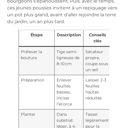
bourgeons s’épanouissent. Puis, avec le temps,
ces jeunes pousses invitent à un repiquage vers
un pot plus grand, avant d’aller rejoindre la terre
du jardin, un an plus tard.
Étape
Description
Conseils
clés
Prélever la
Tige semi-
Sécateur
bouture
ligneuse de
propre,
8-10 cm
coupe sous
un œil
Préparation
Enlever
Laisser 2-3
feuilles
feuilles
basses,
hautes
inciser
réduites
l’écorce
Planter
Dans
Tasser
substrat
légèrement
léger, à 4-
pour la