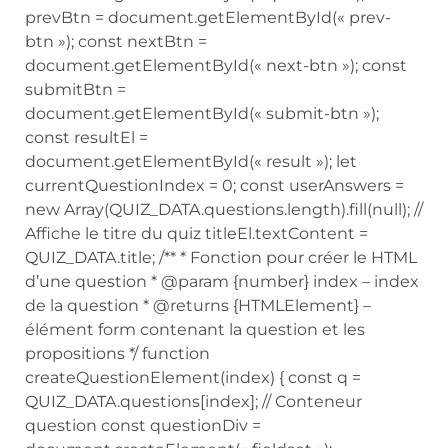
prevBtn = document.getElementById(« prev-
btn »); const nextBtn =
document.getElementById(« next-btn »); const
submitBtn =
document.getElementById(« submit-btn »);
const resultEl =
document.getElementById(« result »); let
currentQuestionIndex = 0; const userAnswers =
new Array(QUIZ_DATA.questions.length).fill(null); //
Affiche le titre du quiz titleEl.textContent =
QUIZ_DATA.title; /** * Fonction pour créer le HTML
d’une question * @param {number} index – index
de la question * @returns {HTMLElement} –
élément form contenant la question et les
propositions */ function
createQuestionElement(index) { const q =
QUIZ_DATA.questions[index]; // Conteneur
question const questionDiv =