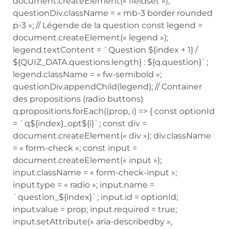
document.createElement(« fieldset »);
questionDiv.className = « mb-3 border rounded
p-3 »; // Légende de la question const legend =
document.createElement(« legend »);
legend.textContent = `Question ${index + 1} /
${QUIZ_DATA.questions.length} : ${q.question}`;
legend.className = « fw-semibold »;
questionDiv.appendChild(legend); // Container
des propositions (radio buttons)
q.propositions.forEach((prop, i) => { const optionId
= `q${index}_opt${i}`; const div =
document.createElement(« div »); div.className
= « form-check »; const input =
document.createElement(« input »);
input.className = « form-check-input »;
input.type = « radio »; input.name =
`question_${index}`; input.id = optionId;
input.value = prop; input.required = true;
input.setAttribute(« aria-describedby »,