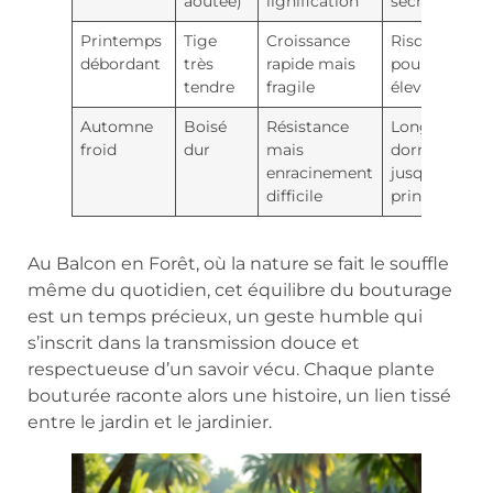
aoûtée)
lignification
sécheresses
Printemps
Tige
Croissance
Risque de
débordant
très
rapide mais
pourriture
tendre
fragile
élevé
Automne
Boisé
Résistance
Longue
froid
dur
mais
dormance
enracinement
jusqu’au
difficile
printemps
Au Balcon en Forêt, où la nature se fait le souffle
même du quotidien, cet équilibre du bouturage
est un temps précieux, un geste humble qui
s’inscrit dans la transmission douce et
respectueuse d’un savoir vécu. Chaque plante
bouturée raconte alors une histoire, un lien tissé
entre le jardin et le jardinier.