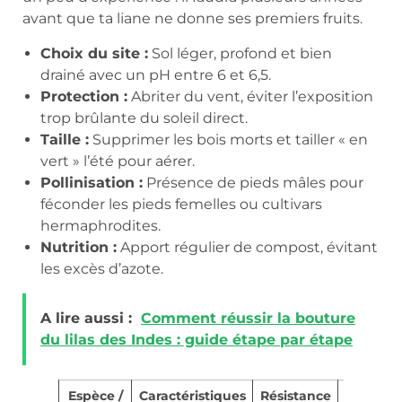
avant que ta liane ne donne ses premiers fruits.
Choix du site :
Sol léger, profond et bien
drainé avec un pH entre 6 et 6,5.
Protection :
Abriter du vent, éviter l’exposition
trop brûlante du soleil direct.
Taille :
Supprimer les bois morts et tailler « en
vert » l’été pour aérer.
Pollinisation :
Présence de pieds mâles pour
féconder les pieds femelles ou cultivars
hermaphrodites.
Nutrition :
Apport régulier de compost, évitant
les excès d’azote.
A lire aussi :
Comment réussir la bouture
du lilas des Indes : guide étape par étape
Espèce /
Caractéristiques
Résistance
Couleur