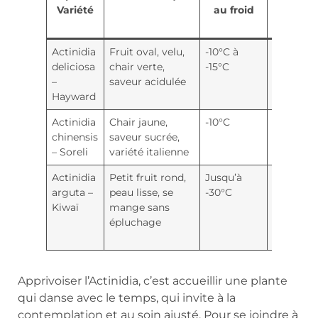
Variété
au froid
de
chair
Actinidia
Fruit oval, velu,
-10°C à
Vert
deliciosa
chair verte,
-15°C
–
saveur acidulée
Hayward
Actinidia
Chair jaune,
-10°C
Jaune
chinensis
saveur sucrée,
– Soreli
variété italienne
Actinidia
Petit fruit rond,
Jusqu’à
Verte
arguta –
peau lisse, se
-30°C
ou
Kiwaï
mange sans
rouge
épluchage
selon
cultivar
Apprivoiser l’Actinidia, c’est accueillir une plante
qui danse avec le temps, qui invite à la
contemplation et au soin ajusté. Pour se joindre à