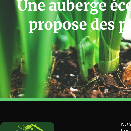
Une auberge éc
propose des p
NOS
L'ag