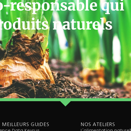
o-responsable qui
roduits naturels
 MEILLEURS GUIDES
NOS ATELIERS
ence Data Keyrus
L'alimentation naturel