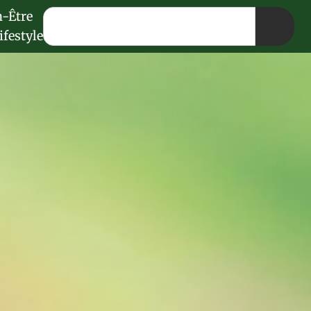
n-Être
ifestyle