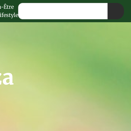
n-Être
ifestyle
za