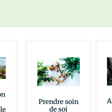
on
A
Prendre soin
de soi
le