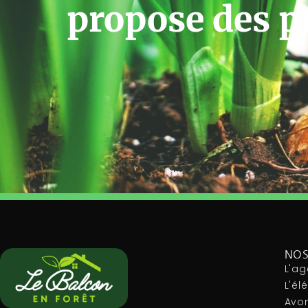
propose des p
NOS
L'ag
L'é
Avon