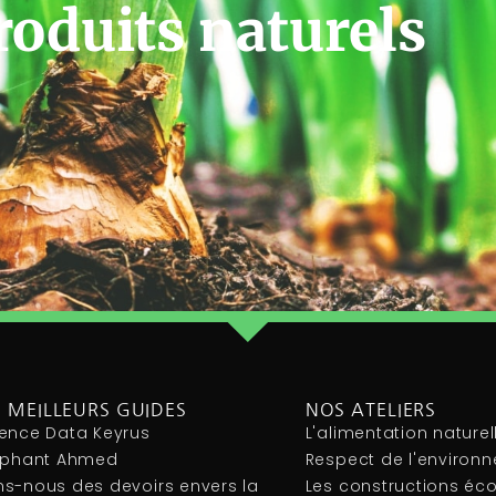
roduits naturels
 MEILLEURS GUIDES
NOS ATELIERS
ence Data Keyrus
L'alimentation naturel
léphant Ahmed
Respect de l'environ
s-nous des devoirs envers la
Les constructions éc