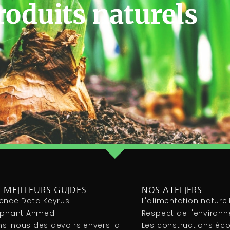
roduits naturels
 MEILLEURS GUIDES
NOS ATELIERS
ence Data Keyrus
L'alimentation naturel
léphant Ahmed
Respect de l'environ
s-nous des devoirs envers la
Les constructions éc