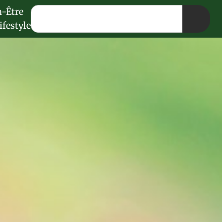
n-Être
ifestyle