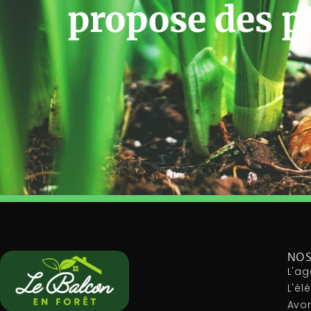
propose des p
NOS
L'ag
L'é
Avon