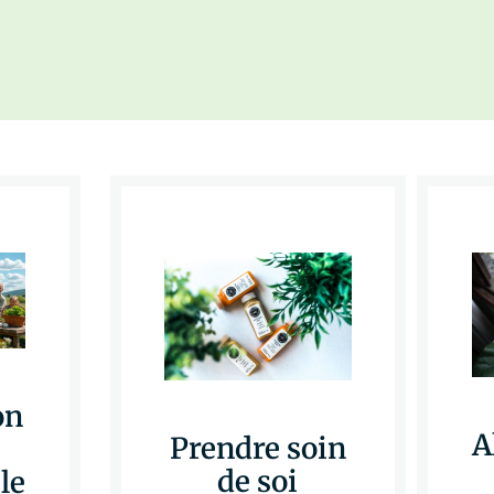
on
A
Prendre soin
de soi
le