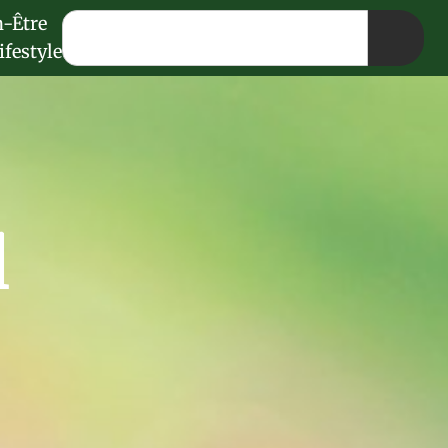
n-Être
ifestyle
l