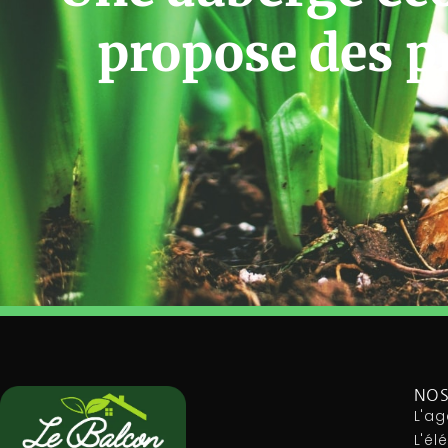
propose des p
NOS
L'ag
L'é