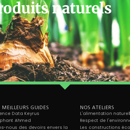
roduits naturels
 MEILLEURS GUIDES
NOS ATELIERS
ence Data Keyrus
L'alimentation naturel
léphant Ahmed
Respect de l'environ
s-nous des devoirs envers la
Les constructions éc