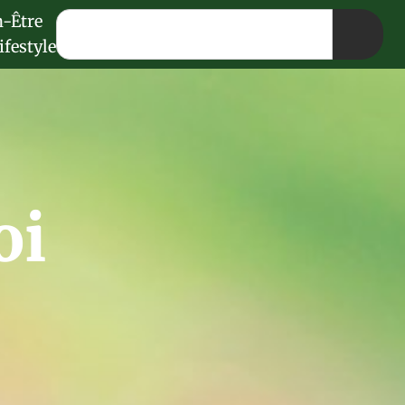
n-Être
ifestyle
oi