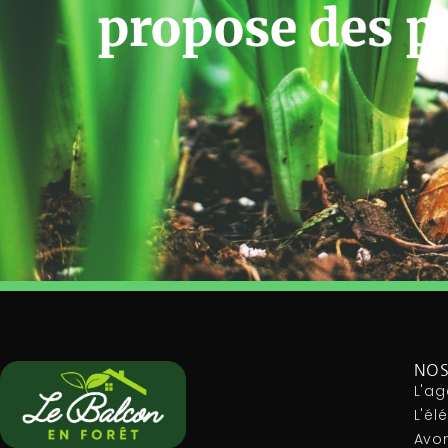
propose des p
NOS
L'ag
L'é
Avon