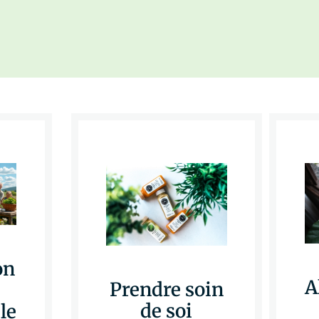
on
A
Prendre soin
de soi
le