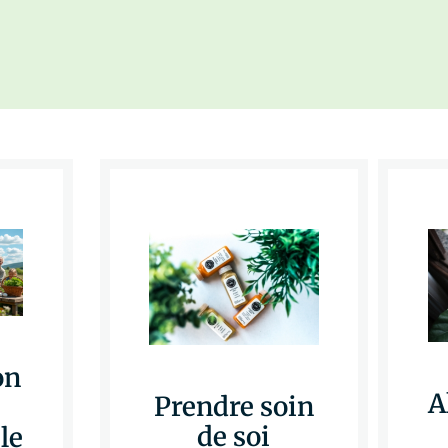
on
A
Prendre soin
de soi
le