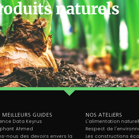
roduits naturels
 MEILLEURS GUIDES
NOS ATELIERS
ence Data Keyrus
L'alimentation naturel
léphant Ahmed
Respect de l'environ
s-nous des devoirs envers la
Les constructions éc