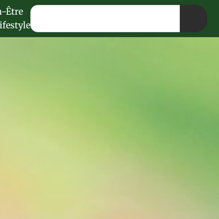
n-Être
ifestyle