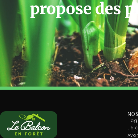
propose des p
NOS
L'ag
L'é
Avon