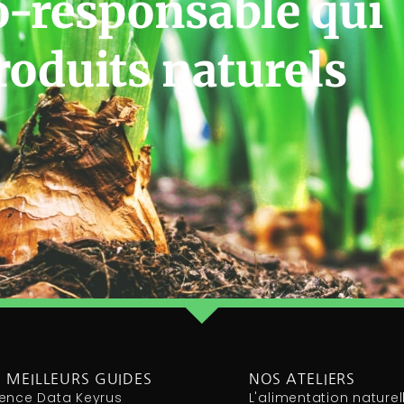
o-responsable qui
roduits naturels
 MEILLEURS GUIDES
NOS ATELIERS
ence Data Keyrus
L'alimentation naturel