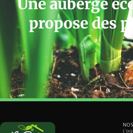
Une auberge éc
propose des p
NOS
L'ag