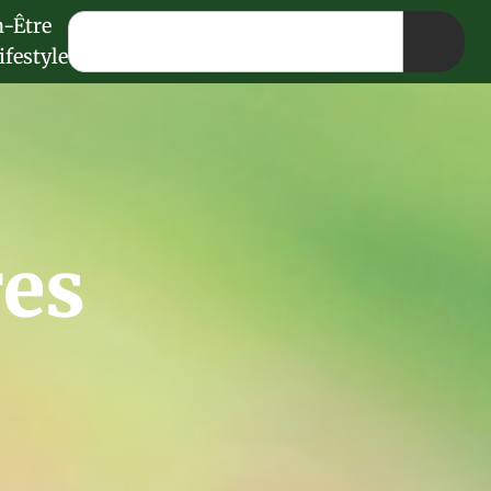
n-Être
ifestyle
res