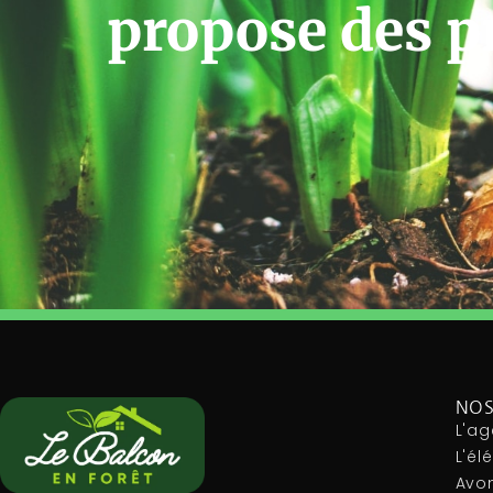
propose des p
NOS
L'ag
L'é
Avon