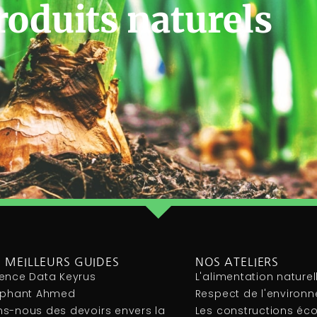
roduits naturels
 MEILLEURS GUIDES
NOS ATELIERS
ence Data Keyrus
L'alimentation naturel
léphant Ahmed
Respect de l'environ
s-nous des devoirs envers la
Les constructions éc