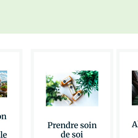
on
A
Prendre soin
de soi
le