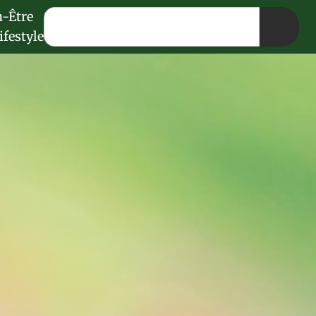
n-Être
ifestyle