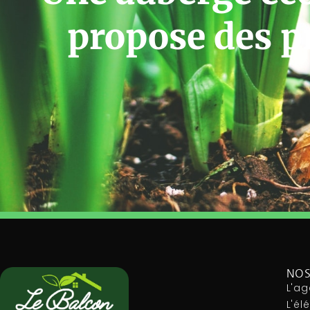
propose des p
NOS
L'ag
L'é