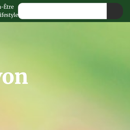
n-Être
ifestyle
von